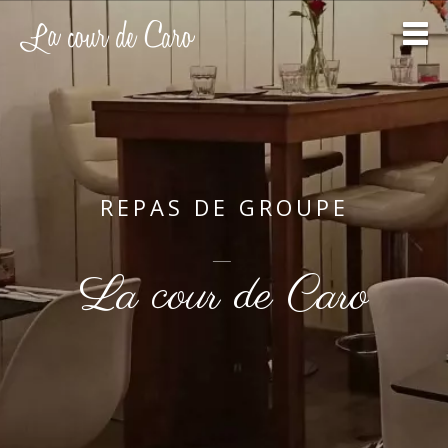
R
EPAS DE GROUPE
—
La cour de Caro